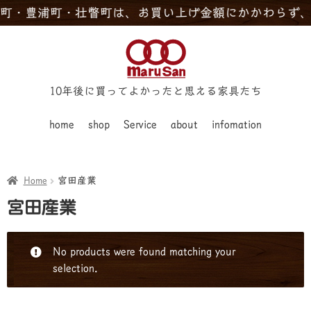
・豊浦町・壮瞥町は、お買い上げ金額にかかわらず、配
10年後に買ってよかったと思える家具たち
home
shop
Service
about
infomation
Home
宮田産業
宮田産業
No products were found matching your
selection.