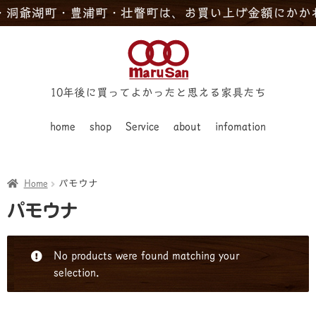
洞爺湖町・豊浦町・壮瞥町は、お買い上げ金額にかかわ
10年後に買ってよかったと思える家具たち
home
shop
Service
about
infomation
Home
パモウナ
パモウナ
No products were found matching your
selection.