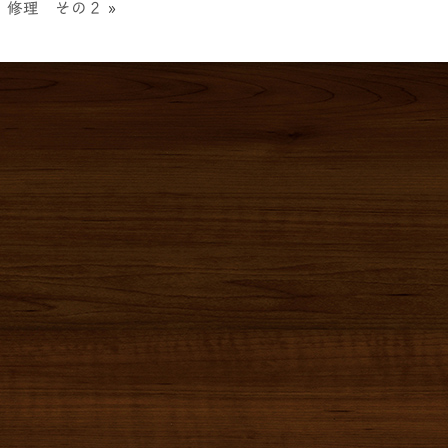
」修理 その２
»