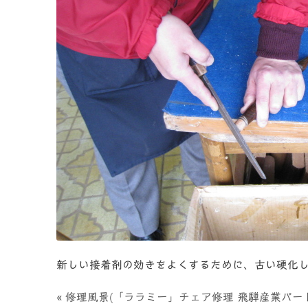
新しい接着剤の効きをよくするために、古い硬化
«
修理風景(「ララミー」チェア修理 飛騨産業パ