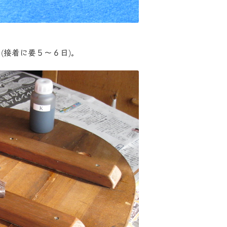
(接着に要５〜６日)。