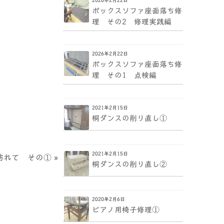
ボックスソファ座面落ち修
理 その2 修理実践編
2026年2月22日
ボックスソファ座面落ち修
理 その1 点検編
2021年2月15日
桐ダンスの削り直し①
2021年2月15日
訪れて その①
»
桐ダンスの削り直し②
2020年2月6日
ピアノ用椅子修理①