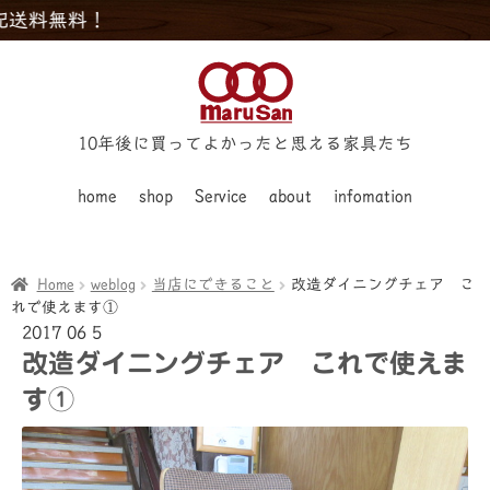
料！
10年後に買ってよかったと思える家具たち
home
shop
Service
about
infomation
Home
weblog
当店にできること
改造ダイニングチェア こ
れで使えます①
2017
06
5
改造ダイニングチェア これで使えま
す①