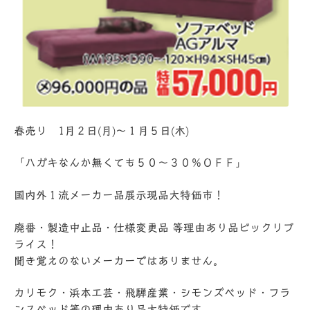
春売り 1月２日(月)～１月５日(木)
「ハガキなんか無くても５０～３０％ＯＦＦ」
国内外１流メーカー品展示現品大特価市！
廃番・製造中止品・仕様変更品 等理由あり品ビックリプ
ライス！
聞き覚えのないメーカーではありません。
カリモク・浜本工芸・飛騨産業・シモンズベッド・フラ
ンスベッド等の理由あり品大特価です。