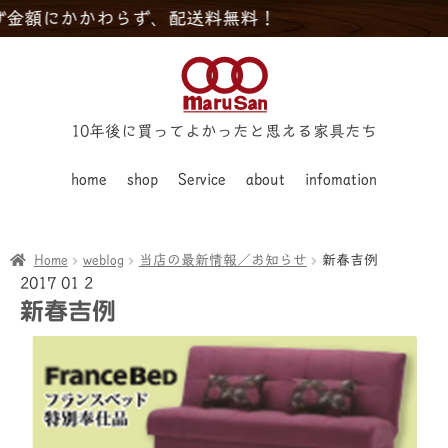
額にかかわらず、配送料無料！
10年後に買ってよかったと思える家具たち
home
shop
Service
about
infomation
Home
weblog
当店の最新情報／お知らせ
新春吉例
2017
01
2
新春吉例