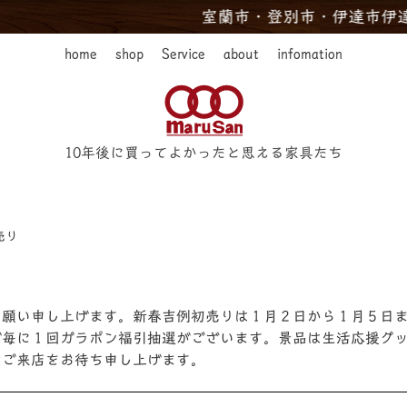
室蘭市・登別市・伊達市伊達・白老町
home
shop
Service
about
infomation
10年後に買ってよかったと思える家具たち
売り
お願い申し上げます。新春吉例初売りは１月２日から１月５日
げ毎に１回ガラポン福引抽選がございます。景品は生活応援グ
のご来店をお待ち申し上げます。