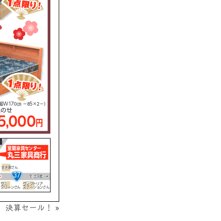
 決算セール！
»