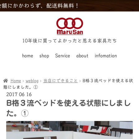
わらず、配送料無料！
10年後に買ってよかったと思える家具たち
home
shop
Service
about
infomation
Home
weblog
当店にできること
B格３流ベッドを使える状
態にしました。①
2017
06
16
B格３流ベッドを使える状態にしまし
た。①